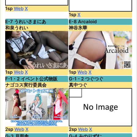
1sp
Web
X
1sp
X
E-7 うれいさまにあ
E-8 Arcaloid
和泉うれい
神谷氷華
1sp
Web
X
1sp
Web
X
F-1・2 イベント公式物販
G-1・2 つぐつぐ
ナゴコス実行委員会
真中つぐ
2sp
Web
X
2sp
Web
X
G-3 月面舎
G-4 みのりずむ