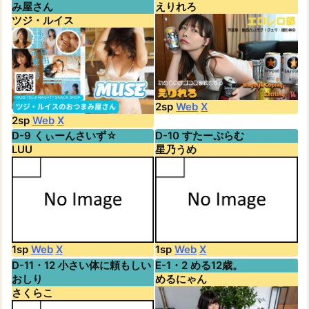
み屋さん
えりれろ
ツジ・ルイス
2sp
Web
X
2sp
Web
X
D-9 くぃーんさいず☆
D-10 すたーぷらむ
LUU
星乃うめ
1sp
Web
X
1sp
Web
X
D-11・12 小さい体に頼もしい
E-1・2 める12歳。
おしり
めるにゃん
さくらこ