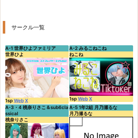
サークル一覧
A-1 世界ひよファミリア
A-2 みるこねこね
世界ひよ
ねこね
1sp
Web
X
1sp
Web
X
A-3・4 桃奈りさこ＆sub6cla
A-5 1年2組 月乃瀬るな
ssical
月乃瀬るな
桃奈りさこ