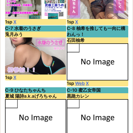
1sp
X
1sp
X
C-7 水着のうさぎ
C-8 柚希を推しても一向に構
兎月みう
わんっ！
石田柚希
1sp
X
1sp
Web
X
C-9 ひなたちゃんち
C-10 蜜乙女帝国
夏城 陽詩a.k.aげろちゃん
黒跪カレン