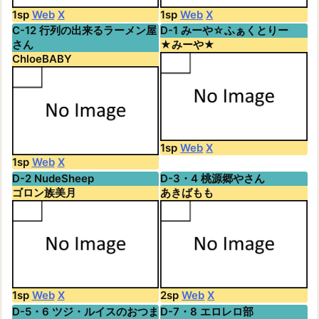
1sp
Web
X
1sp
Web
X
C-12 行列の出来るラーメン屋
D-1 みーや☆ふぁくとりー
さん
★みーや★
ChloeBABY
1sp
Web
X
1sp
Web
X
D-2 NudeSheep
D-3・4 桃源郷やさん
ゴロン族美月
あきばもも
1sp
Web
X
2sp
Web
X
D-5・6 ツジ・ルイスのおつま
D-7・8 エロレロ部