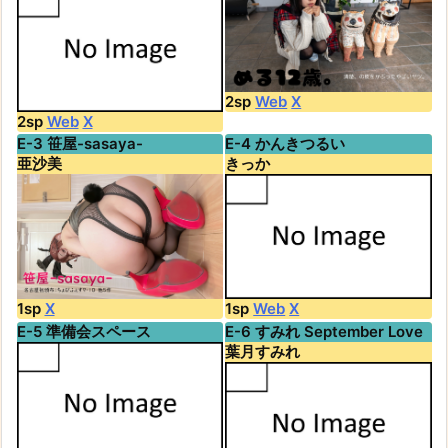
2sp
Web
X
2sp
Web
X
E-3 笹屋-sasaya-
E-4 かんきつるい
亜沙美
きっか
1sp
X
1sp
Web
X
E-5 準備会スペース
E-6 すみれ September Love
葉月すみれ