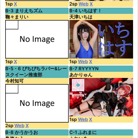
1sp
X
2sp
Web
X
B-3 まりえちズム
B-4 いちはす！
鞠々まりい
天津いちは
1sp
X
1sp
Web
X
B-5・6 ぴちぴちラバー&レー
B-7 RYYYYN
スクイーン推進部
あかりゅん
今村知可
1sp
Web
X
2sp
Web
X
B-8 かうかうお
C-1 ふれまに