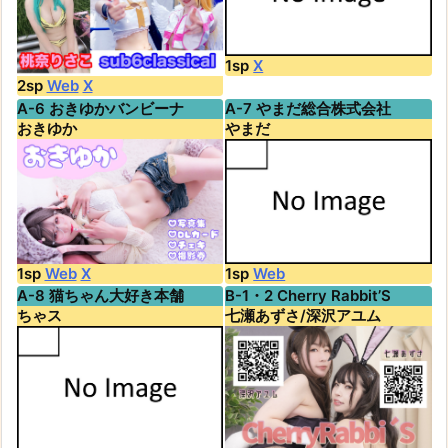
1sp
X
2sp
Web
X
A-6 おきゆかバンビーナ
A-7 やまだ総合株式会社
おきゆか
やまだ
1sp
Web
X
1sp
Web
A-8 猫ちゃん大好き本舗
B-1・2 Cherry Rabbit’S
ちゃス
七瀬あずさ/深沢アユム