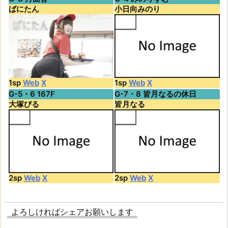
ばにたん
小日向みのり
1sp
Web
X
1sp
Web
X
G-5・6 167F
G-7・8 皆月なるの休日
大塚びる
皆月なる
2sp
Web
X
2sp
Web
X
よろしければシェアお願いします