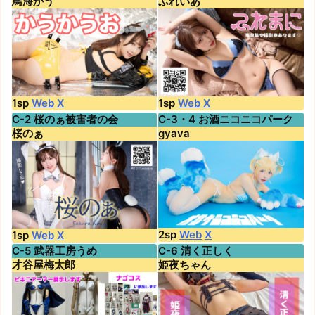
鳥海かう
ふれいあ
1sp
Web
X
1sp
Web
X
C-2 桜のぁ被害者の会
C-3・4 お酒ニコニコパーク
桜のぁ
gyava
2sp
Web
X
1sp
Web
X
C-5 武器工房うめ
C-6 清く正しく
才谷屋梅太郎
姫夜ちゃん