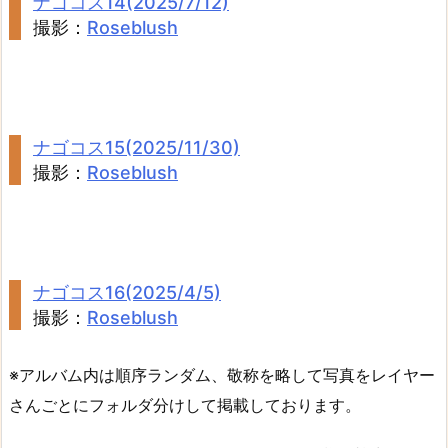
ナゴコス14(2025/7/12)
撮影：
Roseblush
ナゴコス15(2025/11/30)
撮影：
Roseblush
ナゴコス16(2025/4/5)
撮影：
Roseblush
※アルバム内は順序ランダム、敬称を略して写真をレイヤー
さんごとにフォルダ分けして掲載しております。