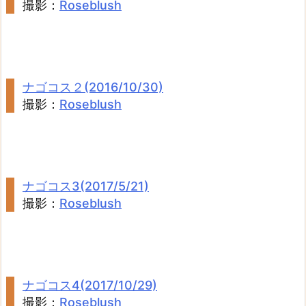
撮影：
Roseblush
ナゴコス２(2016/10/30)
撮影：
Roseblush
ナゴコス3(2017/5/21)
撮影：
Roseblush
ナゴコス4(2017/10/29)
撮影：
Roseblush